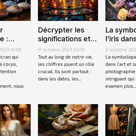
r
Décrypter les
La symbo
e :
significations et
l'iris dans
des
les impacts des
la photo
023 01:08
11 octobre 2023 02:30
2 octobre 202
 de
chiffres de 1 à 33
écran qui
Tout au long de notre vie,
La symbolique 
ge qui
e corps,
dans votre
les chiffres jouent un rôle
dans l'art et l
ttention
crucial. Ils sont partout :
photographie 
nt votre
chemin de vie
dans les dates, les...
intriguant qui
ment, nous
examen plus...