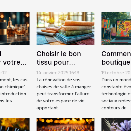
i
Choisir le bon
Comment
 votre
tissu pour
boutique
en soirée
rénover vos
peut favo
5:02
14 janvier 2025 16:18
19 octobre 20
ement
chaises de salle à
militanti
ent, les cas
La rénovation de vos
Dans un mond
tiel ?
n chimique",
manger
chaises de salle à manger
moderne
constante évol
’introduction
peut transformer l'allure
technologie e
ns les
de votre espace de vie,
sociaux redes
apportant...
contours de...