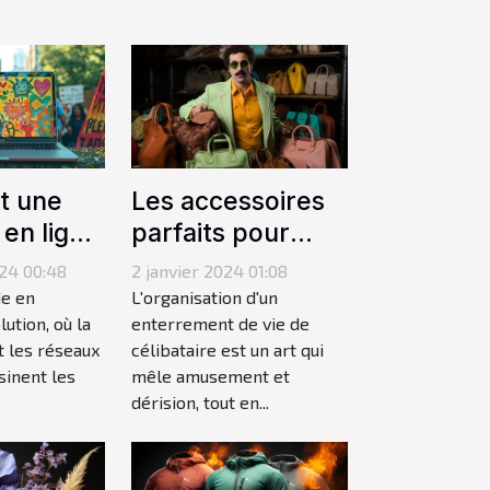
Les accessoires
 une
parfaits pour
 en ligne
compléter un
riser le
2 janvier 2024 01:08
24 00:48
déguisement de
sme
L'organisation d'un
e en
Borat lors d'un
enterrement de vie de
ution, où la
célibataire est un art qui
t les réseaux
enterrement de
mêle amusement et
sinent les
vie de célibataire
dérision, tout en...