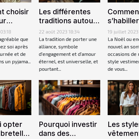
 choisir
Les différentes
Commen
ur
traditions autour
s’habille
ilou
du port de
rester st
03:18
22 août 2023 18:34
19 juillet 2023
our femme
l'alliance dans le
pendant 
 agréable que
La tradition de porter une
La Noël ou en
hez soi après
monde
alliance, symbole
de fin d’
nouvel an son
ournée et de
d'engagement et d'amour
occasions de 
ns un pyjama...
éternel, est universelle, et
style vestime
pourtant...
de vous...
 opter
Pourquoi investir
Les style
 bretelles
dans des
vêtemen