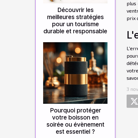
plus 
Découvrir les
ventr
meilleures stratégies
prix 
pour un tourisme
durable et responsable
L'
L'err
pour
détér
votre
savon
3 no
Pourquoi protéger
votre boisson en
soirée ou évènement
est essentiel ?