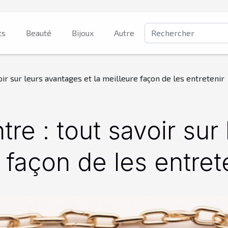
ts
Beauté
Bijoux
Autre
oir sur leurs avantages et la meilleure façon de les entretenir
re : tout savoir sur
e façon de les entret