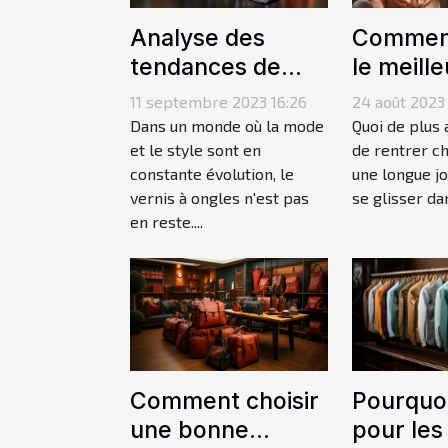
Analyse des
Comment
tendances de
le meille
vernis à ongles
pyjama p
11 septembre 2023 16:26
24 août 2023 
2021
pilou p
Dans un monde où la mode
Quoi de plus
et le style sont en
de rentrer c
constante évolution, le
une longue j
vernis à ongles n'est pas
se glisser da
en reste....
Comment choisir
Pourquoi
une bonne
pour les