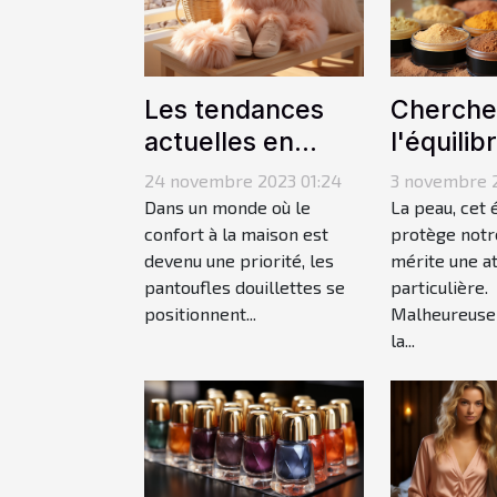
Les tendances
Cherche
actuelles en
l'équilibr
matière de
choisir 
24 novembre 2023 01:24
3 novembre 2
pantoufles
produits
Dans un monde où le
La peau, cet 
douillettes à la
confort à la maison est
maquilla
protège notr
devenu une priorité, les
mérite une a
maison
respecte
pantoufles douillettes se
particulière.
peau
positionnent...
Malheureuse
la...