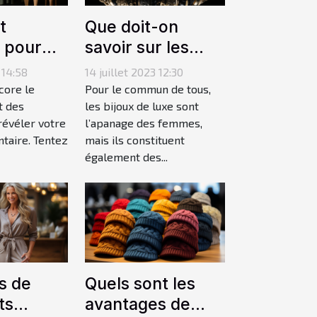
t
Que doit-on
r pour
savoir sur les
yler
bijoux de luxe
 14:58
14 juillet 2023 12:30
les fêtes
pour homme ?
core le
Pour le commun de tous,
année ?
t des
les bijoux de luxe sont
révéler votre
l’apanage des femmes,
ntaire. Tentez
mais ils constituent
également des...
s de
Quels sont les
ts
avantages de