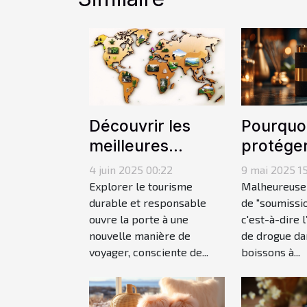
Découvrir les
Pourquo
meilleures
protéger
stratégies pour
boisson 
4 juin 2025 00:22
9 mai 2025 1
un tourisme
ou évèn
Explorer le tourisme
Malheureusem
durable et
durable et responsable
est essen
de "soumissio
ouvre la porte à une
c'est-à-dire l
responsable
nouvelle manière de
de drogue da
voyager, consciente de...
boissons à...