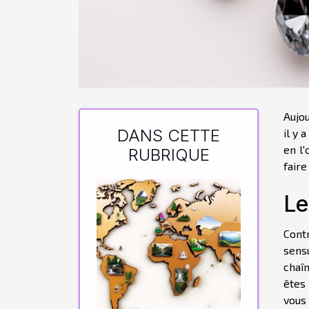
Aujou
DANS CETTE
il y 
en l'
RUBRIQUE
faire
Le
Cont
sens
chaî
êtes 
vous