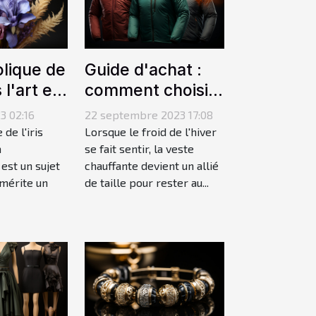
lique de
Guide d'achat :
 l'art et
comment choisir
graphie
la meilleure veste
3 02:16
22 septembre 2023 17:08
chauffante
de l'iris
Lorsque le froid de l'hiver
a
se fait sentir, la veste
est un sujet
chauffante devient un allié
 mérite un
de taille pour rester au...